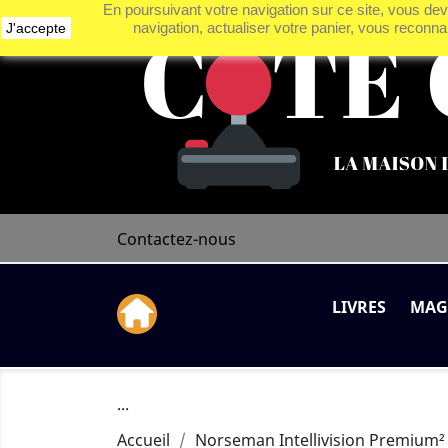
En poursuivant votre navigation sur ce site, vous deve
navigation, actualiser votre panier, vous reconnai
J'accepte
Contactez-nous
LIVRES
MAG
...
Accueil
Norseman Intellivision Premiu