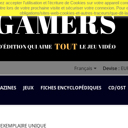
z accepter l’utilisation et l'écriture de Cookies sur votre appareil co
tre lors de votre prochaine visite et sécuriser votre connexion. Pour e
obligations/sites-web-cookies-et-autres-traceurs/que-dit-la-

Français
Devise :
EU
AZINES
JEUX
FICHES ENCYCLOPÉDIQUES
CD/OST
m² EXEMPLAIRE UNIQUE