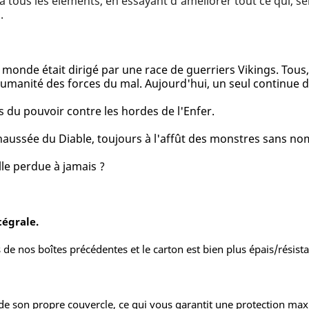
à tous les éléments, en essayant d'améliorer tout ce qui, se
.
le monde était dirigé par une race de guerriers Vikings. Tous,
'humanité des forces du mal. Aujourd'hui, un seul continue 
s du pouvoir contre les hordes de l'Enfer.
la chaussée du Diable, toujours à l'affût des monstres sans
elle perdue à jamais ?
tégrale.
de nos boîtes précédentes et le carton est bien plus épais/résista
de son propre couvercle, ce qui vous garantit une protection maxi