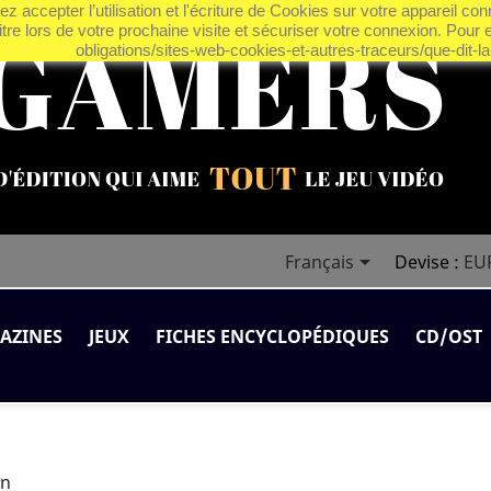
z accepter l’utilisation et l'écriture de Cookies sur votre appareil co
tre lors de votre prochaine visite et sécuriser votre connexion. Pour e
obligations/sites-web-cookies-et-autres-traceurs/que-dit-la-

Français
Devise :
EU
AZINES
JEUX
FICHES ENCYCLOPÉDIQUES
CD/OST
on