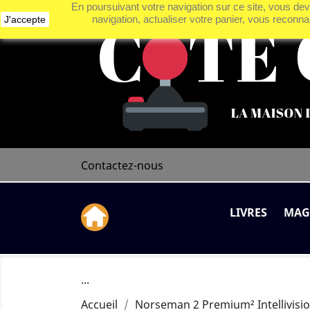
En poursuivant votre navigation sur ce site, vous deve
navigation, actualiser votre panier, vous reconnai
J'accepte
Contactez-nous
LIVRES
MAG
...
Accueil
Norseman 2 Premium² Intellivisi