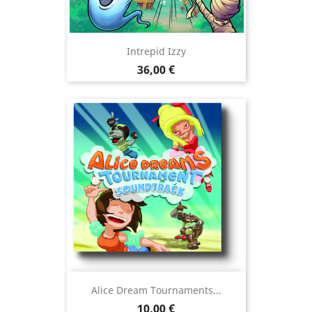
Intrepid Izzy
Precio
36,00 €
Alice Dream Tournaments...
Precio
10,00 €