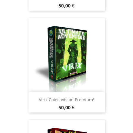
Prix
50,00 €
Virix ColecoVision Premium²
Prix
50,00 €