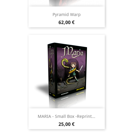
Pyramid Warp
Prix
62,00 €
MARIA - Small Box -reprint...
Prix
25,00 €