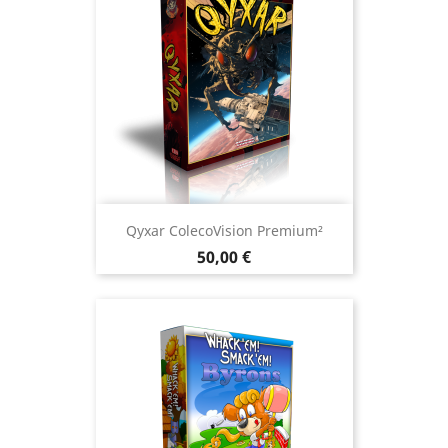
Qyxar ColecoVision Premium²
Prix
50,00 €