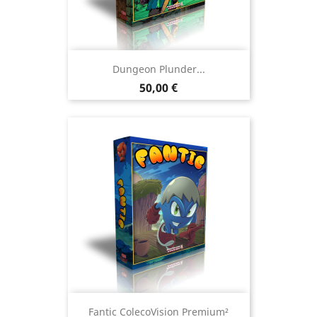
Dungeon Plunder...
Prix
50,00 €
Fantic ColecoVision Premium²