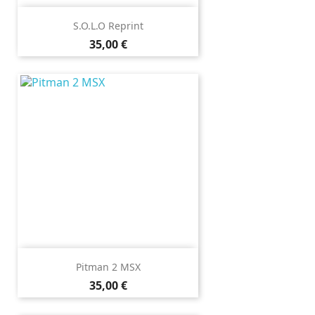
S.O.L.O Reprint
Prix
35,00 €
Pitman 2 MSX
Prix
35,00 €