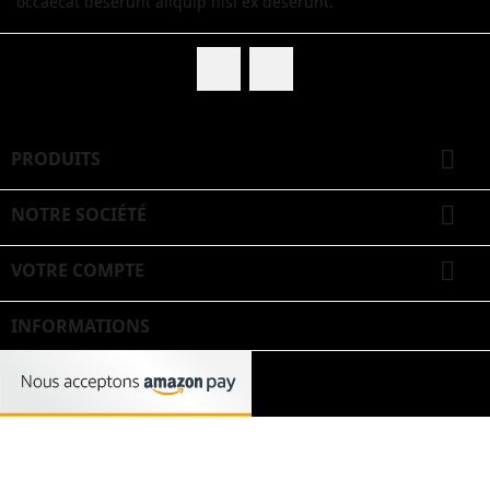
occaecat deserunt aliquip nisi ex deserunt.
Facebook
Twitter

PRODUITS

NOTRE SOCIÉTÉ

VOTRE COMPTE
INFORMATIONS