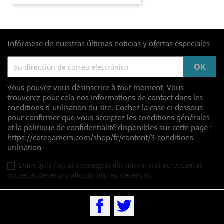
Infórmese de nuestras últimas noticias y ofertas especiales
Vous pouvez vous désinscrire à tout moment. Vous
trouverez pour cela nos informations de contact dans les
conditions d'utilisation du site. Cochez la case ci-dessous
pour confirmer que vous acceptez les conditions générales
et la politique de confidentialité disponibles sur cette page :
https://cotegamers.com/shop/fr/content/3-conditions-
utilisation
Enim quis fugiat consequat elit minim nisi eu occaecat
occaecat deserunt aliquip nisi ex deserunt.
Facebook
Twitter