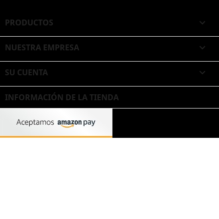
PRODUCTOS

NUESTRA EMPRESA

SU CUENTA

INFORMACIÓN DE LA TIENDA