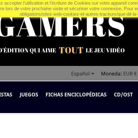
 accepter l’utilisation et l'écriture de Cookies sur votre appareil con
tre lors de votre prochaine visite et sécuriser votre connexion. Pour en
obligations/sites-web-cookies-et-autres-traceurs/que-dit-la-l

Español
Moneda:
EUR €
ISTAS
JUEGOS
FICHAS ENCICLOPÉDICAS
CD/OST