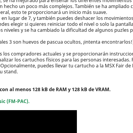
la, se ha mejorado para enseñar los diferentes movimientos
han hecho un poco más complejos. También se ha ampliado co
neral, esto te proporcionará un inicio más suave.
en lugar de 7, y también puedes deshacer los movimientos d
s elegir si quieres reiniciar todo el nivel o solo la pantalla
s niveles y se ha cambiado la dificultad de algunos puzles 
ales 3 son huevos de pascua ocultos, ¡intenta encontrarlos!
dos los compradores actuales y se proporcionarán instrucci
ualizar los cartuchos físicos para las personas interesada
Opcionalmente, puedes llevar tu cartucho a la MSX Fair de
su stand.
 con al menos 128 kB de RAM y 128 kB de VRAM.
ic (FM-PAC).