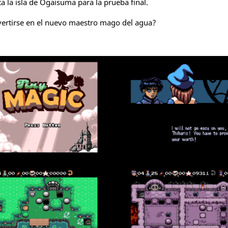
a la isla de Ogaisuma para la prueba final.
vertirse en el nuevo maestro mago del agua?